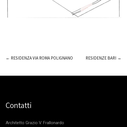
Post
←
RESIDENZA VIA ROMA POLIGNANO
RESIDENZE BARI
→
navigation
Contatti
Architetto Grazio V. Frallonardo