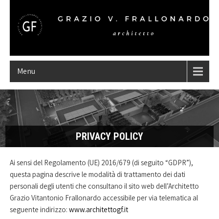
Menu
PRIVACY POLICY
Ai sensi del Regolamento (UE) 2016/679 (di seguito “GDPR”),
questa pagina descrive le modalità di trattamento dei dati
personali degli utenti che consultano il sito web dell’Architetto
Grazio Vitantonio Frallonardo accessibile per via telematica al
seguente indirizzo:
www.architettogf.it