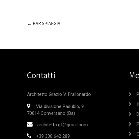
Post
←
BAR SPIAGGIA
navigation
Contatti
Me
Architetto Grazio V. Frallonardo
P
I
Via divisione Pasubio, 9
70014 Conversano (Ba)
D
P
architetto.gf@gmail.com
C
+39 330 642 289