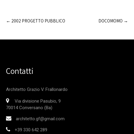
Post
←
2002 PROGETTO PUBBLICO
DOCOMOMO
→
navigation
Contatti
Architetto Grazio V. Frallonardo
Via divisione Pasubio, 9
70014 Conversano (Ba)
architetto.gf@gmail.com
+39 330 642 289