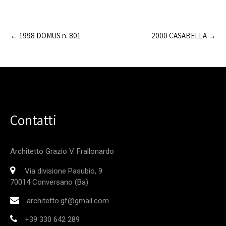
Post
←
1998 DOMUS n. 801
2000 CASABELLA
→
navigation
Contatti
Architetto Grazio V. Frallonardo
Via divisione Pasubio, 9
70014 Conversano (Ba)
architetto.gf@gmail.com
+39 330 642 289