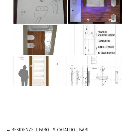
Post
←
RESIDENZE IL FARO – S. CATALDO – BARI
navigation