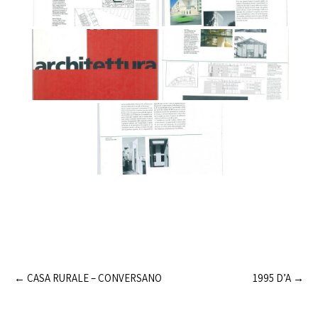
Post
←
CASA RURALE – CONVERSANO
1995 D’A
→
navigation