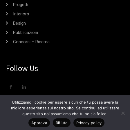
Progetti
Interiors
Design
Pubblicazioni
Concorsi – Ricerca
Follow Us
Utilizziamo i cookie per essere sicuri che tu possa avere la
© 2023 Copyright Grazio V. Frallonardo - P.IVA 04741920724 -
migliore esperienza sul nostro sito. Se continui ad utilizzare
architetto.gf@archiworldpec.it - Tutti i diritti sono riservati.
questo sito noi assumiamo che tu ne sia felice.
Realizzato da
Vixor Informatica
Approva
Rifiuta
Privacy policy